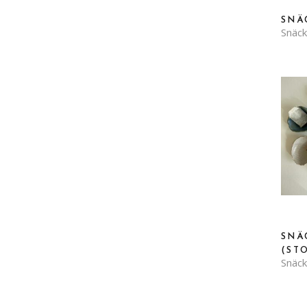
SNÄ
Snäck
SNÄ
(ST
Snäck