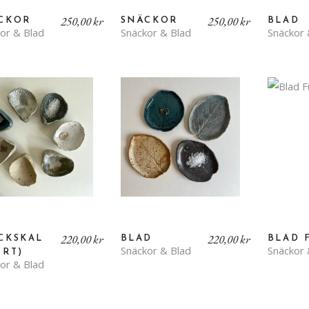
250,00
kr
250,00
kr
CKOR
SNÄCKOR
BLAD
or & Blad
Snäckor & Blad
Snäckor 
220,00
kr
220,00
kr
CKSKAL
BLAD
BLAD 
Snäckor & Blad
Snäckor 
ORT)
or & Blad