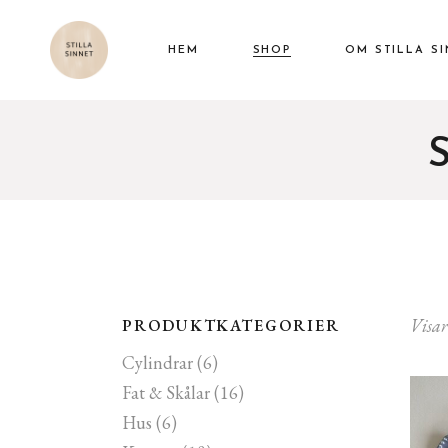
HEM
SHOP
OM STILLA S
Cylindrar
Fat & Skålar
Hus
Knopar
Muggar & Kannor
Vaser & Krukor
Visar
PRODUKTKATEGORIER
Snäckor & Blad
Cylindrar
(6)
Övriga Alster
Fat & Skålar
(16)
Hus
(6)