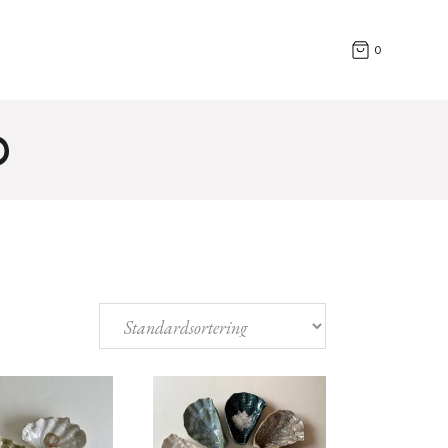
Cylindrar
T
0
Fat & Skålar
Hus
Knopar
D
Muggar & Kannor
Vaser & Krukor
Snäckor & Blad
Övriga Alster