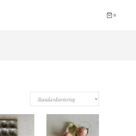
Cylindrar
T
0
Fat & Skålar
Hus
Knopar
Muggar & Kannor
Vaser & Krukor
Snäckor & Blad
Övriga Alster
Såld