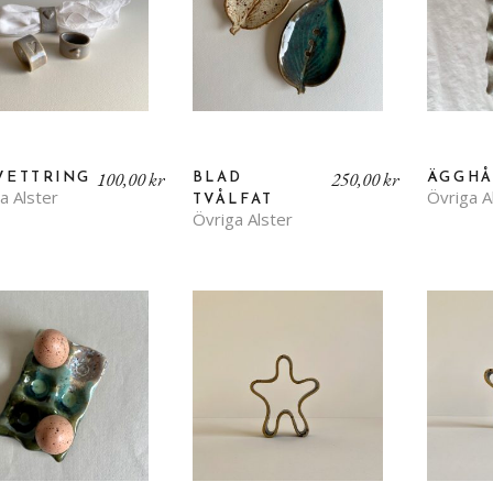
100,00
kr
250,00
kr
VETTRING
BLAD
ÄGGHÅ
a Alster
Övriga A
TVÅLFAT
Övriga Alster