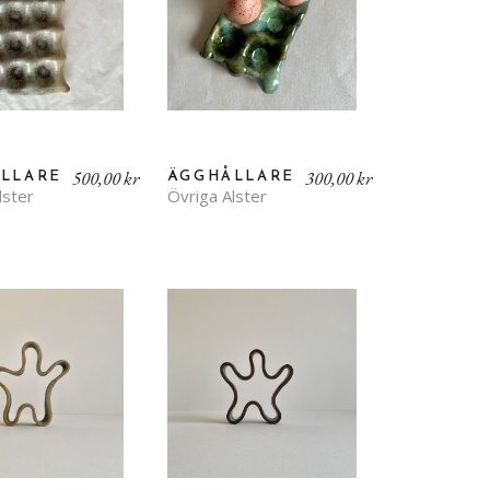
500,00
kr
300,00
kr
LLARE
ÄGGHÅLLARE
lster
Övriga Alster