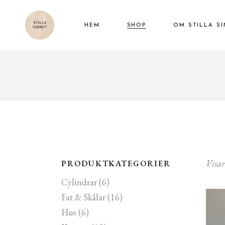
HEM
SHOP
OM STILLA S
Cylindrar
Fat & Skålar
Hus
Knopar
Muggar & Kannor
Vaser & Krukor
Visar
PRODUKTKATEGORIER
Snäckor & Blad
Cylindrar
(6)
Övriga Alster
Fat & Skålar
(16)
Hus
(6)